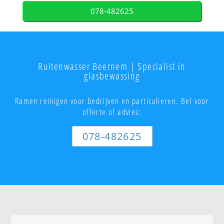
078-482625
Ruitenwasser Beernem | Specialist in
glasbewassing
Ramen reinigen voor bedrijven en particulieren. Bel voor
offerte of advies:
078-482625