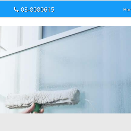
03-8080615
Ho