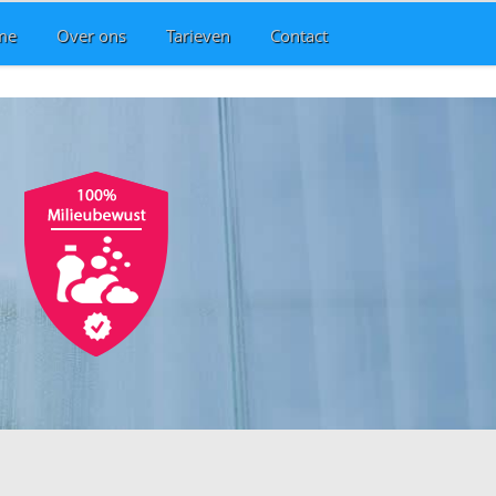
me
Over ons
Tarieven
Contact