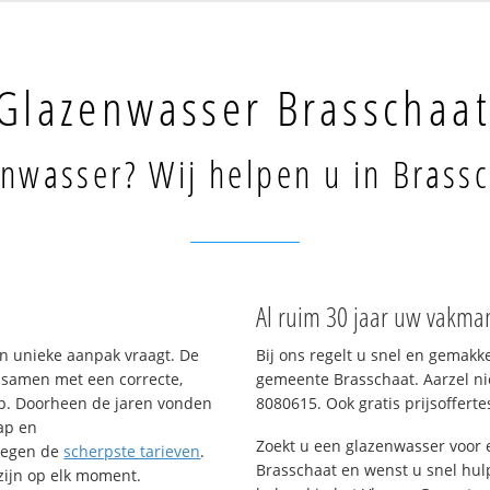
Glazenwasser Brasschaa
nwasser? Wij helpen u in Brassc
Al ruim 30 jaar uw vakman
n unieke aanpak vraagt. De
Bij ons regelt u snel en gemakk
– samen met een correcte,
gemeente Brasschaat. Aarzel ni
op. Doorheen de jaren vonden
8080615. Ook gratis prijsoffertes
ap en
Zoekt u een glazenwasser voor
tegen de
scherpste tarieven
.
Brasschaat en wenst u snel hul
 zijn op elk moment.