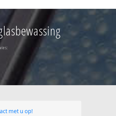
eemden
 glasbewassing
voshol
of ten bos
den
vies:
ag
act met u op!