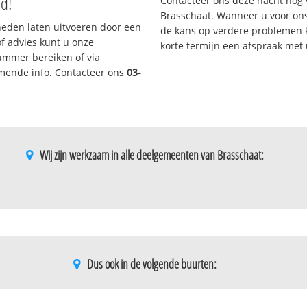
nd!
Contacteer ons deze nacht nog 
Brasschaat. Wanneer u voor ons
eden laten uitvoeren door een
de kans op verdere problemen kl
/of advies kunt u onze
korte termijn een afspraak met
nummer bereiken of via
omende info. Contacteer ons
03-
Wij zijn werkzaam in alle deelgemeenten van Brasschaat:
Dus ook in de volgende buurten:
Heuvels - rietbeemden
Molenheide