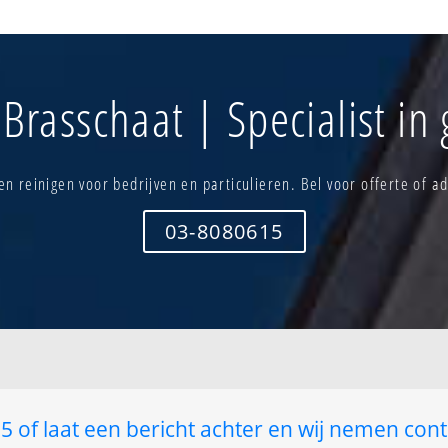
Hoge kaart
Neervelden
trum
Kamp van brasschaat
Niemands b
Kliniek
Park
Lage kaart
Peerdsbos
Brasschaat | Specialist in
Leenheide - katerheide
Ter borcht - 
Maria-ter-heide
Torenhof - h
Mariaburg
Vagevuurvel
Middelkaart
Vriesdonk
n reinigen voor bedrijven en particulieren. Bel voor offerte of ad
 heide
Mishagen
Zand - heisl
03-8080615
 of laat een bericht achter en wij nemen cont