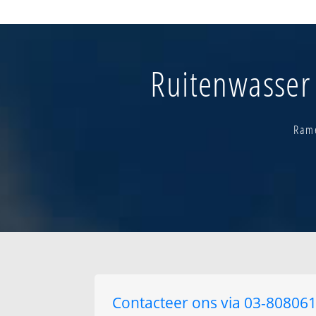
Bethanie
Brasschaat-cen
De mik
Driehoek
Ruitenwasser 
Duren tijd
Eikelenberg
Fortuinbeek
Groot schietveld
Rame
Het leeg - mikse
Contacteer ons via 03-8080615