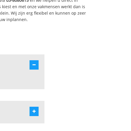
via
03-8080615
en we helpen u direct in
 kiest en met onze vakmensen werkt dan is
ein. Wij zijn erg flexibel en kunnen op zeer
 uw inplannen.