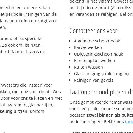
bekend in het Vlaams Gewest en
 insecten en andere zaken
om bij u in de buurt (Arrondis
et periodiek reinigen van de
en veranda’s te reinigen. Bel o
glans behouden en zorgt voor
gen.
Contacteer ons voor:
amen: plexi, speciale
Algemene schoonmaak
. Zo ook omlijstingen,
Karweiwerken
derd daarbij tevens de
Opleveringsschoonmaak
Eerste opkuiswerken
Ruiten wassen
s
Glasreiniging (omlijstingen)
Reinigen van gevels
enwassers die instaan voor
Laat onderhoud plegen d
kken, met oog voor detail. Ons
 Door voor ons te kiezen en met
Onze gemotiveerde ramenwasser
al uw ramen, glaspartijen,
voor een professionele schoonma
keurig uitzien. Kortom
poetsen
zowel binnen als buite
ondernemingen. Bekijk ons
tari