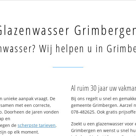
Glazenwasser Grimberge
nwasser? Wij helpen u in Grimb
Al ruim 30 jaar uw vakma
n unieke aanpak vraagt. De
Bij ons regelt u snel en gemakk
– samen met een correcte,
gemeente Grimbergen. Aarzel ni
op. Doorheen de jaren vonden
078-482625. Ook gratis prijsoffe
ap en
Zoekt u een glazenwasser voor
tegen de
scherpste tarieven
.
Grimbergen en wenst u snel hul
 zijn op elk moment.