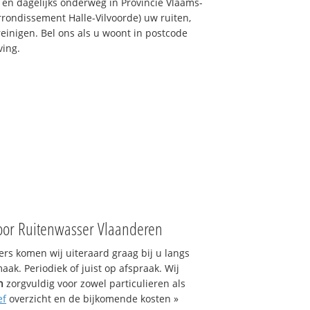
 en dagelijks onderweg in Provincie Vlaams-
rrondissement Halle-Vilvoorde) uw ruiten,
einigen. Bel ons als u woont in postcode
ving.
oor Ruitenwasser Vlaanderen
s komen wij uiteraard graag bij u langs
ak. Periodiek of juist op afspraak. Wij
n
zorgvuldig voor zowel particulieren als
ef
overzicht en de bijkomende kosten »