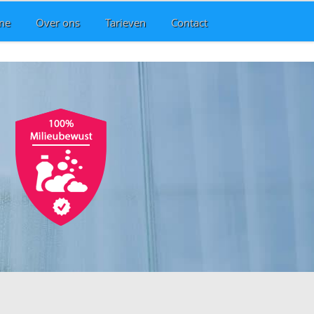
me
Over ons
Tarieven
Contact