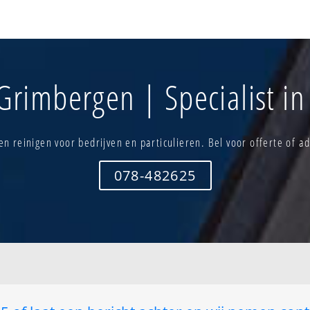
Grimbergen -versp. bew.-noord
Priesterlinde
Grimbergen -versp. bew.-oost
Prinsengoed
Grimbergen-centrum
Ring
Groenveld
Schiplaken
m
Heideveld
Sint-servaas
Grimbergen | Specialist in
Hellebeek
Strombeek-b
. bewoning-zuid
Humbeek-centrum
Strombeek-b
bewoning-west
Humbeek-verspr. bewoning-
noord
noord
Tangendal
n reinigen voor bedrijven en particulieren. Bel voor offerte of ad
Humbeek-verspr. bewoning-
Tramstation
zuid
Triohof
Kerselaar
Van aken
078-482625
Koppendries
Veldkant
Maalbeekdal
Verbrande br
Molenveld
Verbrande br
klein molenveld
Over de vaart
Vliegveld
Parking
Vorstenhoev
Potaarde - paalveld