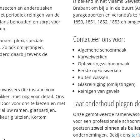
is bekend in het Vlaams Gewest
 insecten en andere zaken
Brabant om bij u in de buurt (A
et periodiek reinigen van de
garagepoorten en veranda’s te r
glans behouden en zorgt voor
1850, 1851, 1852, 1853 en omge
gen.
Contacteer ons voor:
amen: plexi, speciale
. Zo ook omlijstingen,
Algemene schoonmaak
derd daarbij tevens de
Karweiwerken
Opleveringsschoonmaak
Eerste opkuiswerken
s
Ruiten wassen
Glasreiniging (omlijstingen)
enwassers die instaan voor
Reinigen van gevels
kken, met oog voor detail. Ons
Laat onderhoud plegen d
 Door voor ons te kiezen en met
al uw ramen, glaspartijen,
Onze gemotiveerde ramenwasser
keurig uitzien. Kortom
voor een professionele schoonma
poetsen
zowel binnen als buite
ondernemingen. Bekijk ons
tari