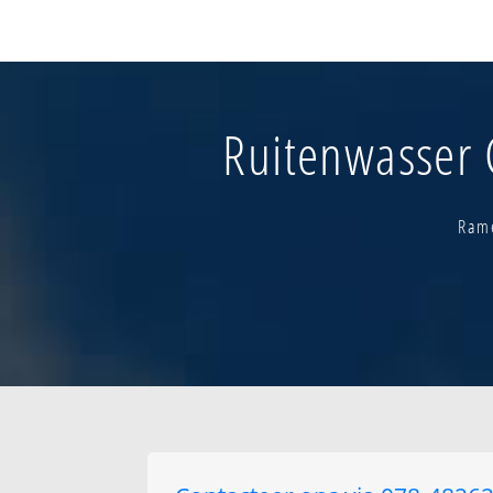
Acacia
Baalhoek
Baron domis
Beekkant
Beigem - centru
Ruitenwasser 
Beigem - veld
Beigem - verspr
Beigem-verspr.
Bever
Rame
Beverlinde
Biesthoek
Bloemendaal
Borght
Borrekensveld
Darse
Domein borght -