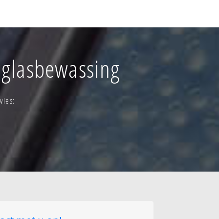
 glasbewassing
ever-centrum
ever-centrum-
vies:
ug - industrie
ug - kern
e