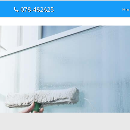
078-482625
Ho