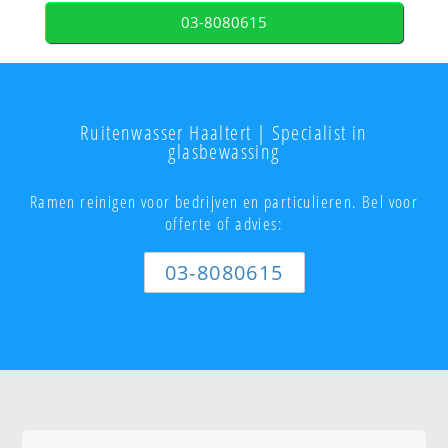
03-8080615
Ruitenwasser Haaltert | Specialist in
glasbewassing
Ramen reinigen voor bedrijven en particulieren. Bel voor
offerte of advies:
03-8080615