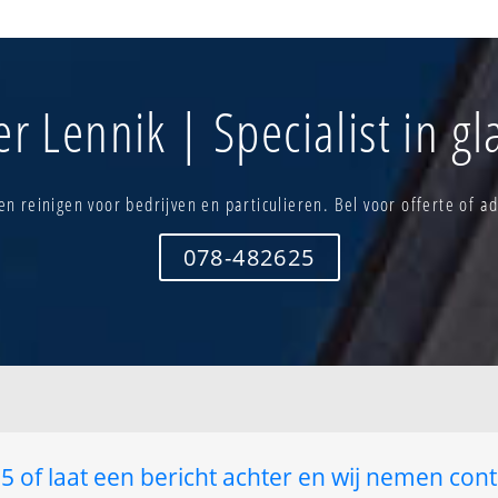
Goudveerdegem
Sint-kwinten
Olmen park
Sint-martens
elleken -
Safelberg
bewoning
ng
Sint-elooi
Sint-martens
r Lennik | Specialist in g
um
St-kwintens-
n reinigen voor bedrijven en particulieren. Bel voor offerte of ad
078-482625
 of laat een bericht achter en wij nemen cont