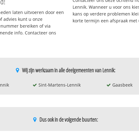
nd!
Contacteer ons deze ochtend n
Lennik. Wanneer u voor ons kie
eden laten uitvoeren door een
kans op verdere problemen klein
/of advies kunt u onze
korte termijn een afspraak met
cenummer bereiken of via
omende info. Contacteer ons
Wij zijn werkzaam in alle deelgemeenten van Lennik:
ennik
Sint-Martens-Lennik
Gaasbeek
Dus ook in de volgende buurten:
Gaasbeek-verspreide bewoning
Sint-gertrud