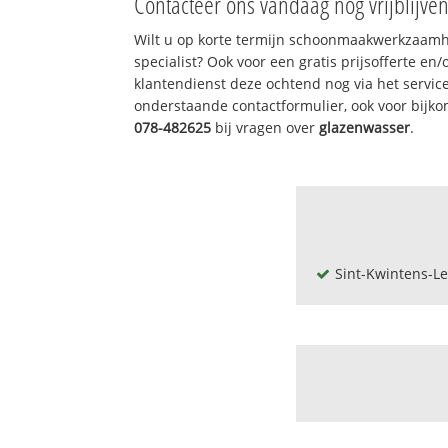
Contacteer ons vandaag nog vrijblijve
Wilt u op korte termijn schoonmaakwerkzaamh
specialist? Ook voor een gratis prijsofferte en
klantendienst deze ochtend nog via het servi
onderstaande contactformulier, ook voor bijk
078-482625
bij vragen over
glazenwasser
.
Sint-Kwintens-L
't nelleken