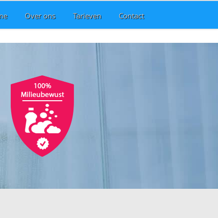
me
Over ons
Tarieven
Contact