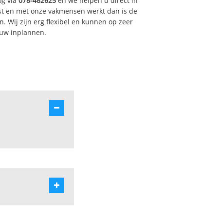
og via
078-482625
en we helpen u direct in
st en met onze vakmensen werkt dan is de
. Wij zijn erg flexibel en kunnen op zeer
 uw inplannen.
is-pede