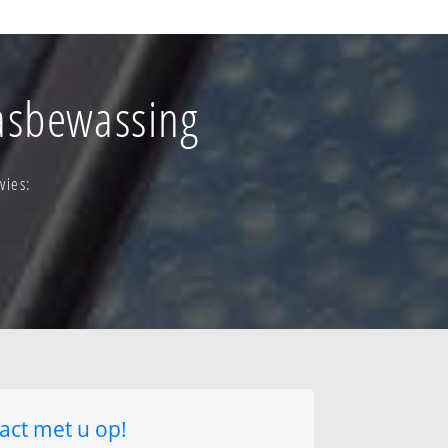
s-lennik - centrum
-lennik- verspreide
-lennik-kern
lasbewassing
lennik -versp.bew.
vies:
act met u op!