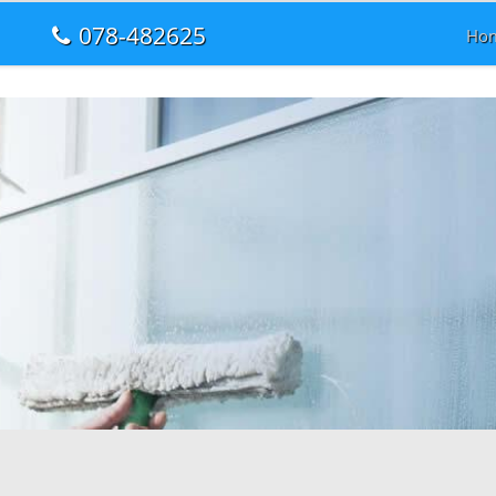
078-482625
Ho