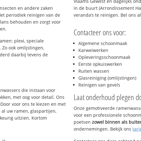
Vlaams Gewest en dagelijks ond
 insecten en andere zaken
in de buurt (Arrondissement Hal
et periodiek reinigen van de
veranda’s te reinigen. Bel ons 
glans behouden en zorgt voor
gen.
Contacteer ons voor:
amen: plexi, speciale
Algemene schoonmaak
. Zo ook omlijstingen,
Karweiwerken
derd daarbij tevens de
Opleveringsschoonmaak
Eerste opkuiswerken
Ruiten wassen
s
Glasreiniging (omlijstingen)
Reinigen van gevels
enwassers die instaan voor
Laat onderhoud plegen d
kken, met oog voor detail. Ons
 Door voor ons te kiezen en met
Onze gemotiveerde ramenwasser
al uw ramen, glaspartijen,
voor een professionele schoonma
keurig uitzien. Kortom
poetsen
zowel binnen als buite
ondernemingen. Bekijk ons
tari