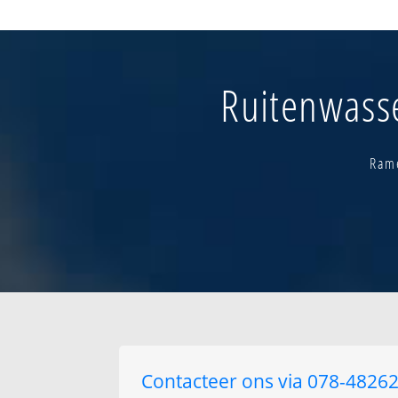
Breughelhof
Eizeringen
Eizeringen - 't w
verspreide bewoni
Ruitenwasse
Gaasbeek-centr
Rame
Contacteer ons via 078-482625