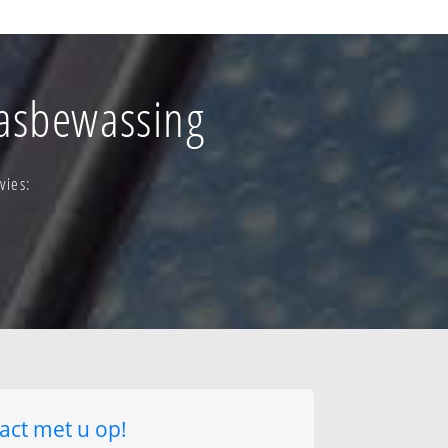
ge haar
trum-
n
lasbewassing
- spreeuwenberg
n
vies:
act met u op!