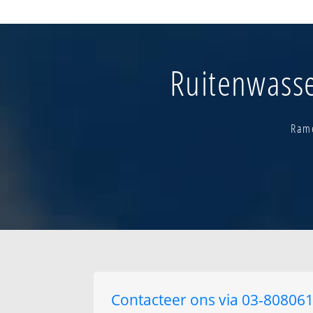
's gravenwezel-v
zuid-west
Bellemont
Bergen-noord
Ruitenwasse
Bergen-zuid
De loock
De rest
Den drijhoek-no
Rame
Contacteer ons via 03-8080615