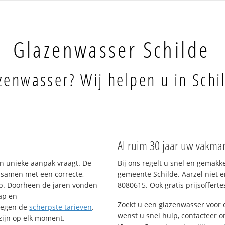
Glazenwasser Schilde
zenwasser? Wij helpen u in Schi
Al ruim 30 jaar uw vakman
n unieke aanpak vraagt. De
Bij ons regelt u snel en gemakk
– samen met een correcte,
gemeente Schilde. Aarzel niet e
op. Doorheen de jaren vonden
8080615. Ook gratis prijsoffertes
ap en
Zoekt u een glazenwasser voor
tegen de
scherpste tarieven
.
wenst u snel hulp, contacteer o
 zijn op elk moment.