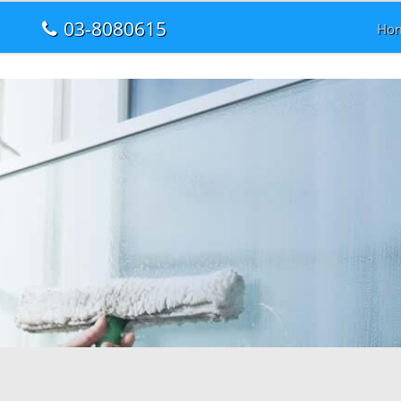
03-8080615
Ho