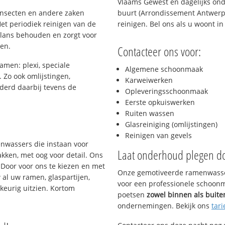
Vlaams Gewest en dagelijks ond
 insecten en andere zaken
buurt (Arrondissement Antwerpe
et periodiek reinigen van de
reinigen. Bel ons als u woont i
glans behouden en zorgt voor
gen.
Contacteer ons voor:
amen: plexi, speciale
Algemene schoonmaak
. Zo ook omlijstingen,
Karweiwerken
derd daarbij tevens de
Opleveringsschoonmaak
Eerste opkuiswerken
Ruiten wassen
s
Glasreiniging (omlijstingen)
Reinigen van gevels
enwassers die instaan voor
Laat onderhoud plegen d
kken, met oog voor detail. Ons
 Door voor ons te kiezen en met
Onze gemotiveerde ramenwasser
al uw ramen, glaspartijen,
voor een professionele schoonma
keurig uitzien. Kortom
poetsen
zowel binnen als buite
ondernemingen. Bekijk ons
tari