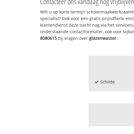
Contacteer ons vandaag nog vrijblijve
Wilt u op korte termijn schoonmaakwerkzaamh
specialist? Ook voor een gratis prijsofferte en
klantendienst deze nacht nog via het service
onderstaande contactformulier, ook voor bijk
8080615
bij vragen over
glazenwasser
.
Schilde
's gravenwezel-