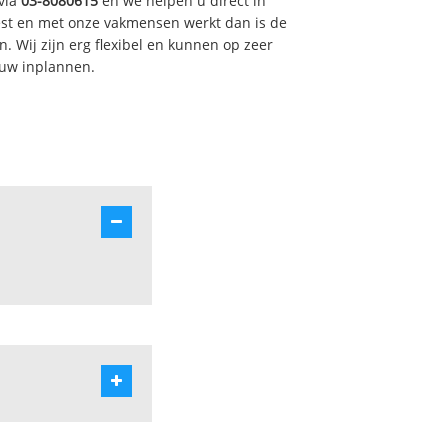
via
03-8080615
en we helpen u direct in
est en met onze vakmensen werkt dan is de
. Wij zijn erg flexibel en kunnen op zeer
 uw inplannen.