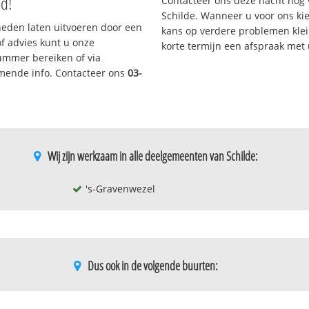
nd!
Contacteer ons deze nacht nog 
Schilde. Wanneer u voor ons ki
eden laten uitvoeren door een
kans op verdere problemen klein
/of advies kunt u onze
korte termijn een afspraak met
nummer bereiken of via
omende info. Contacteer ons
03-
Wij zijn werkzaam in alle deelgemeenten van Schilde:
's-Gravenwezel
Dus ook in de volgende buurten:
centrum
Den drijhoek-zuid
Lindenhoek