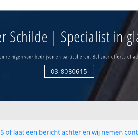
erspr. bew.
Heidemolen
Oudaan - la
Hertebos
Picardie
Het moer
Schilde-cen
Hof ter linden - de zetten
turnhoutsebaa
r Schilde | Specialist in g
Hoge haar
Schilde-dorp
Kleine waterstr.-schildestrand
Schildehof 
Kouwenberg
Steijnhoeve
ord
Zonnebos
n reinigen voor bedrijven en particulieren. Bel voor offerte of ad
03-8080615
 of laat een bericht achter en wij nemen cont