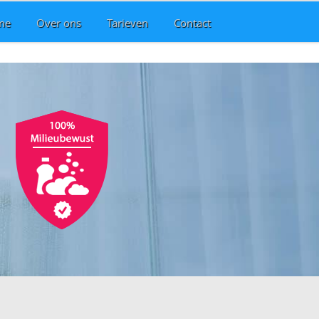
me
Over ons
Tarieven
Contact