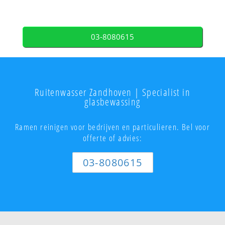
03-8080615
Ruitenwasser Zandhoven | Specialist in
glasbewassing
Ramen reinigen voor bedrijven en particulieren. Bel voor
offerte of advies:
03-8080615