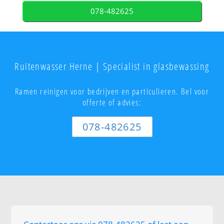
078-482625
Ruitenwasser Herne | Specialist in glasbewassing
Ramen reinigen voor bedrijven en particulieren. Bel voor
offerte of advies:
078-482625