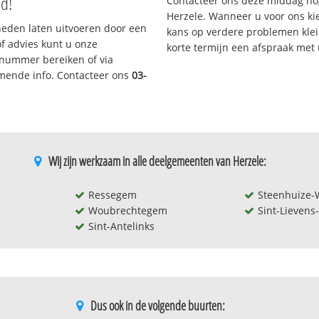
nd!
Contacteer ons deze middag no
Herzele. Wanneer u voor ons ki
eden laten uitvoeren door een
kans op verdere problemen klein
/of advies kunt u onze
korte termijn een afspraak met
enummer bereiken of via
omende info. Contacteer ons
03-
Wij zijn werkzaam in alle deelgemeenten van Herzele:
Ressegem
Steenhuize-
Woubrechtegem
Sint-Lievens
Sint-Antelinks
Dus ook in de volgende buurten: