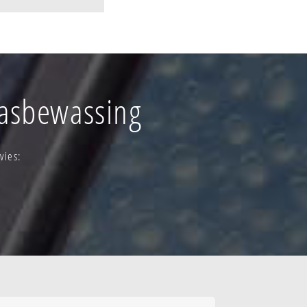
-esse-centrum
re
centrum
raat-zuid
glasbewassing
llegat-langeveld
- biezelenberg
vies:
 - molenstraat
gem-kern
em-versp. bew.-
em-versp. bew.-