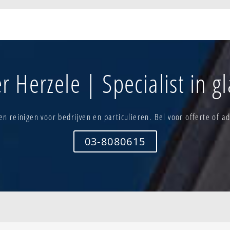
hoek
Kampen
Sint-lievens
hreien
Kruisweg-terbiest-schonenberg
Sint-rochus
ogeweg
Mere - merehoek
Station - per
um
Merenhoek
Steenhuize-
schoonderhage
Molendijk
Steenhuizest
 Herzele | Specialist in 
Molendijk - zolderhout
Terhaegen-he
Molenkouter
Vossenhoek 
Otterkant
b0uwenskouter
ide bewoning
Oude plaats - destelberg
Wijnhuize
n reinigen voor bedrijven en particulieren. Bel voor offerte of ad
Pardassenhoek
Winkelstraat
Ransbeke-bever
Woubrechte
wange
Ressegem-kern
Woubrechteg
03-8080615
Sint-antelinks-centrum
oost
um
Sint-lievens-esse - wijnhuize
Woubrechteg
west
Zavelstraat