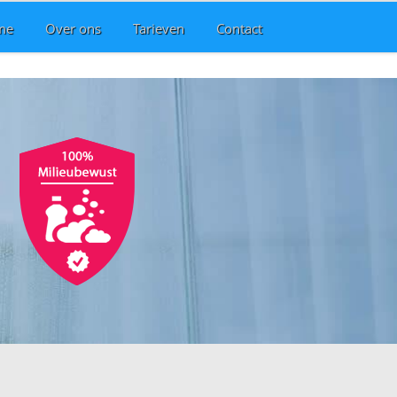
me
Over ons
Tarieven
Contact