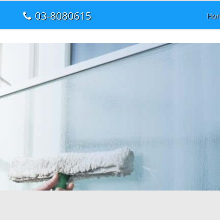
03-8080615
Ho