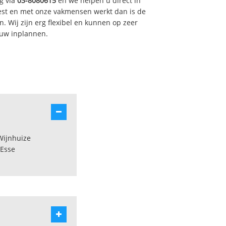
g via
03-8080615
en we helpen u direct in
est en met onze vakmensen werkt dan is de
. Wij zijn erg flexibel en kunnen op zeer
 uw inplannen.
Wijnhuize
-Esse