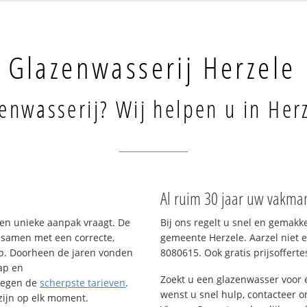
Glazenwasserij Herzele
enwasserij? Wij helpen u in Her
Al ruim 30 jaar uw vakman
een unieke aanpak vraagt. De
Bij ons regelt u snel en gemakk
– samen met een correcte,
gemeente Herzele. Aarzel niet e
op. Doorheen de jaren vonden
8080615. Ook gratis prijsoffertes
ap en
Zoekt u een glazenwasser voor
tegen de
scherpste tarieven
.
wenst u snel hulp, contacteer o
 zijn op elk moment.