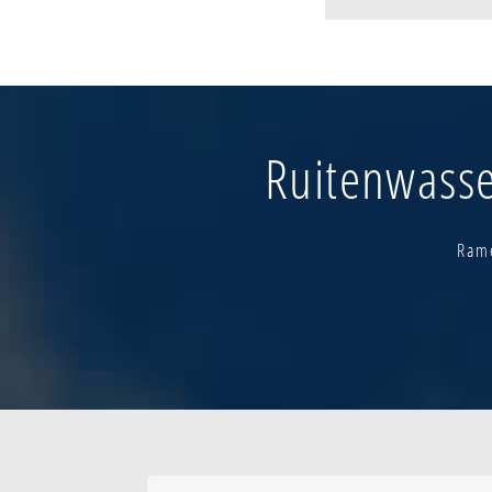
Assestraat - de 
Bekenhol - tersc
Bergestraat - h
Borsbeke-centr
Briel - doorn - 
Ruitenwasser
Briel - transvaal
Daalkouter
De rijst-kern
De rijst-verspre
Rame
Evendaele
Herzele-centrum
Heuvel - zijp - 
Hillegem - dries
Hillegem-centr