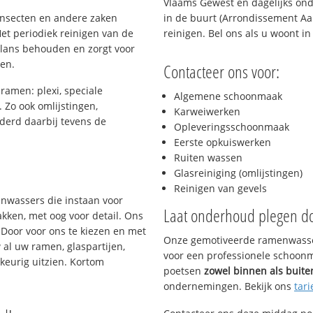
Vlaams Gewest en dagelijks ond
 insecten en andere zaken
in de buurt (Arrondissement Aal
et periodiek reinigen van de
reinigen. Bel ons als u woont i
glans behouden en zorgt voor
gen.
Contacteer ons voor:
 ramen: plexi, speciale
Algemene schoonmaak
. Zo ook omlijstingen,
Karweiwerken
derd daarbij tevens de
Opleveringsschoonmaak
Eerste opkuiswerken
Ruiten wassen
s
Glasreiniging (omlijstingen)
Reinigen van gevels
enwassers die instaan voor
Laat onderhoud plegen d
kken, met oog voor detail. Ons
 Door voor ons te kiezen en met
Onze gemotiveerde ramenwasser
al uw ramen, glaspartijen,
voor een professionele schoonma
keurig uitzien. Kortom
poetsen
zowel binnen als buite
ondernemingen. Bekijk ons
tari