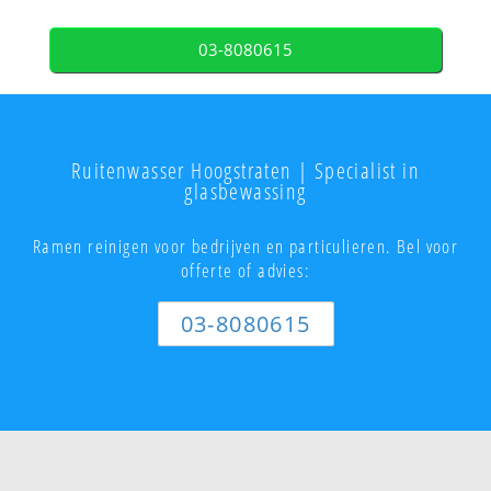
03-8080615
Ruitenwasser Hoogstraten | Specialist in
glasbewassing
Ramen reinigen voor bedrijven en particulieren. Bel voor
offerte of advies:
03-8080615