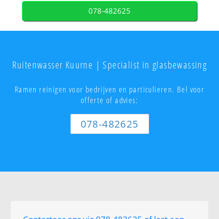
078-482625
Ruitenwasser Kuurne | Specialist in glasbewassing
Ramen reinigen voor bedrijven en particulieren. Bel voor
offerte of advies:
078-482625