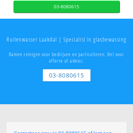
03-8080615
Ruitenwasser Laakdal | Specialist in glasbewassing
Ramen reinigen voor bedrijven en particulieren. Bel voor
offerte of advies:
03-8080615