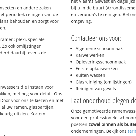
het Vlaams Gewest en dagelijk
 insecten en andere zaken
bij u in de buurt (Arrondisseme
et periodiek reinigen van de
en veranda’s te reinigen. Bel o
glans behouden en zorgt voor
omgeving.
gen.
Contacteer ons voor:
 ramen: plexi, speciale
. Zo ook omlijstingen,
Algemene schoonmaak
derd daarbij tevens de
Karweiwerken
Opleveringsschoonmaak
Eerste opkuiswerken
s
Ruiten wassen
Glasreiniging (omlijstingen)
enwassers die instaan voor
Reinigen van gevels
kken, met oog voor detail. Ons
Laat onderhoud plegen d
 Door voor ons te kiezen en met
al uw ramen, glaspartijen,
Onze gemotiveerde ramenwasser
keurig uitzien. Kortom
voor een professionele schoonma
poetsen
zowel binnen als buite
ondernemingen. Bekijk ons
tari