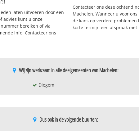
nd!
Contacteer ons deze ochtend n
eden laten uitvoeren door een
Machelen. Wanneer u voor ons 
/of advies kunt u onze
de kans op verdere problemen kl
cenummer bereiken of via
korte termijn een afspraak met
omende info. Contacteer ons
Wij zijn werkzaam in alle deelgemeenten van Machelen:
Diegem
Dus ook in de volgende buurten:
Grooten ham
Machelen-c