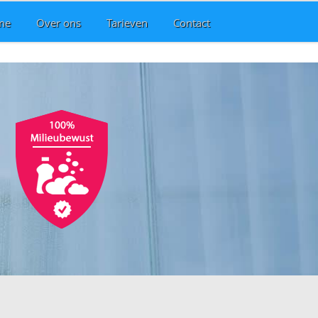
me
Over ons
Tarieven
Contact