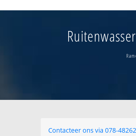
Blijde inkomst
De heuve
De rotten bos
Den hoek
Ruitenwasser
Diegem industri
Diegem vlieghav
Diegem-centrum
Drie linden
Rame
Contacteer ons via 078-482625