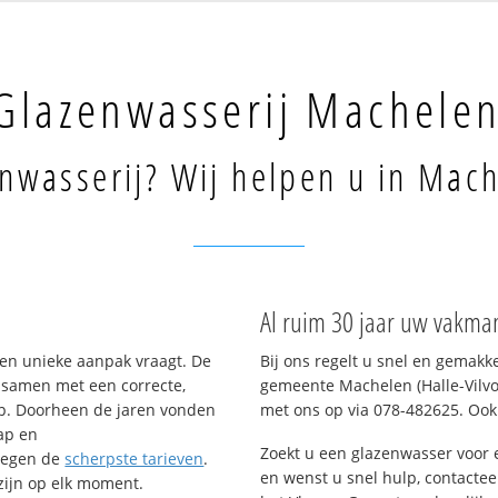
Glazenwasserij Machele
nwasserij? Wij helpen u in Mach
Al ruim 30 jaar uw vakma
een unieke aanpak vraagt. De
Bij ons regelt u snel en gemakk
– samen met een correcte,
gemeente Machelen (Halle-Vilvoo
op. Doorheen de jaren vonden
met ons op via 078-482625. Ook g
ap en
Zoekt u een glazenwasser voo
tegen de
scherpste tarieven
.
en wenst u snel hulp, contactee
 zijn op elk moment.