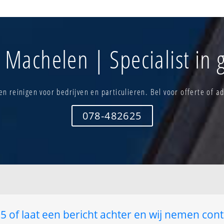
Heirlaan
Machelen-ce
Korenberg
Machelen-ve
Lacroix
Pellenberg
Lo
Schetsveld
 Machelen | Specialist in 
e
Lodewijk de greef
Spoelberg
en
Luchthavenlaan
Trawool
Machelen industriesektor
Machelen vliegveld
n reinigen voor bedrijven en particulieren. Bel voor offerte of ad
078-482625
 of laat een bericht achter en wij nemen cont