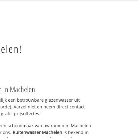
n
elen!
n in Machelen
elijk een betrouwbare glazenwasser uit
rde). Aarzel niet en neem direct contact
ratis prijsoffertes !
r een schoonmaak van uw ramen in Machelen
r ons.
Ruitenwasser Machelen
is bekend in