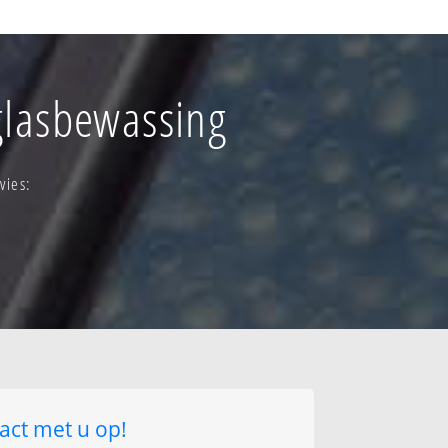
ntrum-oost
rspreide bewoning
glasbewassing
vies:
act met u op!