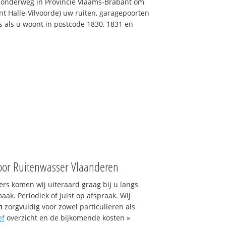
s onderweg in Provincie Vlaams-Brabant om
nt Halle-Vilvoorde) uw ruiten, garagepoorten
ns als u woont in postcode 1830, 1831 en
oor Ruitenwasser Vlaanderen
s komen wij uiteraard graag bij u langs
ak. Periodiek of juist op afspraak. Wij
n
zorgvuldig voor zowel particulieren als
ef
overzicht en de bijkomende kosten »