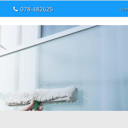
078-482625
Ho