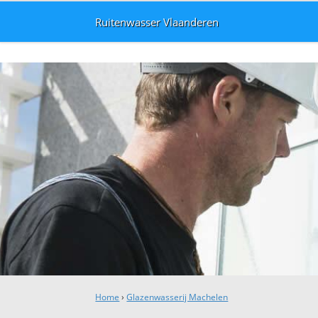
Ruitenwasser Vlaanderen
Home
›
Glazenwasserij Machelen