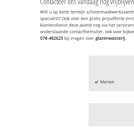
Contacteer ons vandaag nog vrijblijve
Wilt u op korte termijn schoonmaakwerkzaamh
specialist? Ook voor een gratis prijsofferte en
klantendienst deze avond nog via het service
onderstaande contactformulier, ook voor bijk
078-482625
bij vragen over
glazenwasserij
.
Menen
Arsenaalstraat