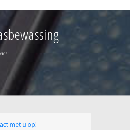
vierwegen
lasbewassing
-zuid
t (barakken)
vies:
t
lslaan
at
act met u op!