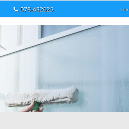
078-482625
Ho