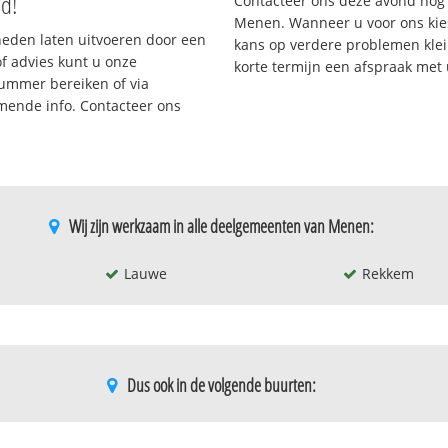
nd!
Contacteer ons deze avond nog
Menen. Wanneer u voor ons kie
eden laten uitvoeren door een
kans op verdere problemen klein
/of advies kunt u onze
korte termijn een afspraak met
nummer bereiken of via
omende info. Contacteer ons
Wij zijn werkzaam in alle deelgemeenten van Menen:
Lauwe
Rekkem
Dus ook in de volgende buurten:
Kromme beek
Oud kerkhof