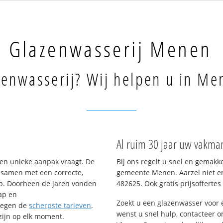
Glazenwasserij Menen
zenwasserij? Wij helpen u in Me
Al ruim 30 jaar uw vakm
een unieke aanpak vraagt. De
Bij ons regelt u snel en gemakk
– samen met een correcte,
gemeente Menen. Aarzel niet en
op. Doorheen de jaren vonden
482625. Ook gratis prijsoffertes 
ap en
Zoekt u een glazenwasser voo
tegen de
scherpste tarieven
.
wenst u snel hulp, contacteer o
 zijn op elk moment.