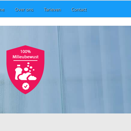
me
Over ons
Tarieven
Contact