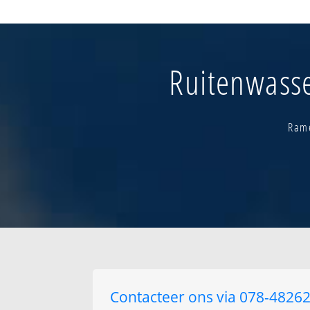
Astridlaan
Barakken
Basse censestra
Bekenhoek
Ruitenwasse
Bloemenwijk
Brugsepoort
Croise
Dronckaert-brun
Rame
Dronkaard
Halewijnsestraat
Herthoek
Iepersestraat
Kezelberg-korne
Kloosterhoek
Koekuit
Kortrijksepoort
Contacteer ons via 078-482625