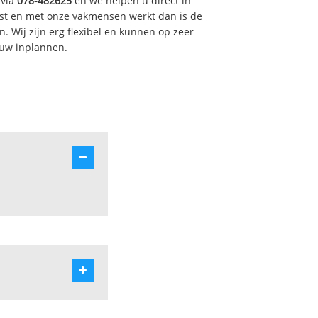
 via
078-482625
en we helpen u direct in
st en met onze vakmensen werkt dan is de
. Wij zijn erg flexibel en kunnen op zeer
 uw inplannen.