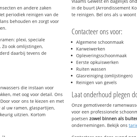
Vlaams Gewest en dagelijks ond
 insecten en andere zaken
in de buurt (Arrondissement Kor
et periodiek reinigen van de
te reinigen. Bel ons als u woon
glans behouden en zorgt voor
gen.
Contacteer ons voor:
 ramen: plexi, speciale
Algemene schoonmaak
. Zo ook omlijstingen,
Karweiwerken
derd daarbij tevens de
Opleveringsschoonmaak
Eerste opkuiswerken
Ruiten wassen
s
Glasreiniging (omlijstingen)
Reinigen van gevels
enwassers die instaan voor
Laat onderhoud plegen d
kken, met oog voor detail. Ons
 Door voor ons te kiezen en met
Onze gemotiveerde ramenwasser
al uw ramen, glaspartijen,
voor een professionele schoonma
keurig uitzien. Kortom
poetsen
zowel binnen als buite
ondernemingen. Bekijk ons
tari