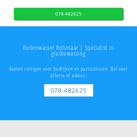
078-482625
Ruitenwasser Rotselaar | Specialist in
glasbewassing
Ramen reinigen voor bedrijven en particulieren. Bel voor
offerte of advies:
078-482625