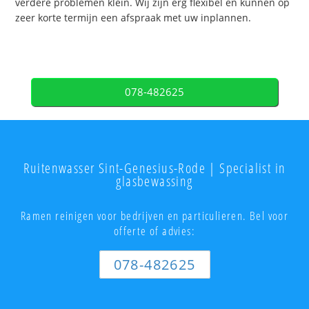
verdere problemen klein. Wij zijn erg flexibel en kunnen op
zeer korte termijn een afspraak met uw inplannen.
078-482625
Ruitenwasser Sint-Genesius-Rode | Specialist in
glasbewassing
Ramen reinigen voor bedrijven en particulieren. Bel voor
offerte of advies:
078-482625