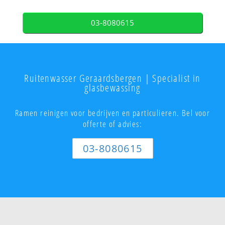
03-8080615
Ruitenwasser Geraardsbergen | Specialist in
glasbewassing
Ramen reinigen voor bedrijven en particulieren. Bel voor
offerte of advies:
03-8080615