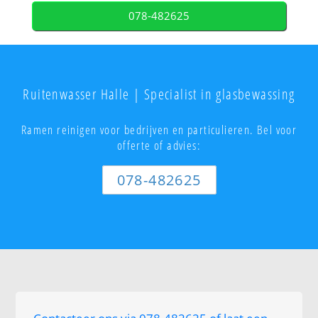
078-482625
Ruitenwasser Halle | Specialist in glasbewassing
Ramen reinigen voor bedrijven en particulieren. Bel voor
offerte of advies:
078-482625