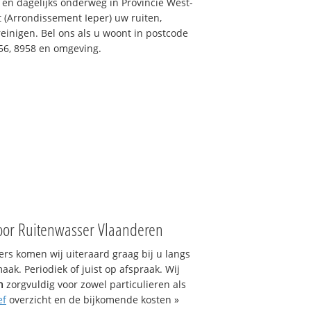
 en dagelijks onderweg in Provincie West-
 (Arrondissement Ieper) uw ruiten,
einigen. Bel ons als u woont in postcode
956, 8958 en omgeving.
oor Ruitenwasser Vlaanderen
s komen wij uiteraard graag bij u langs
ak. Periodiek of juist op afspraak. Wij
n
zorgvuldig voor zowel particulieren als
ef
overzicht en de bijkomende kosten »