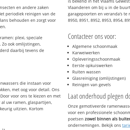
is bekend in het Vlaams Gewest
 insecten en andere zaken
Vlaanderen om bij u in de buurt
et periodiek reinigen van de
garagepoorten en veranda’s te r
glans behouden en zorgt voor
8950, 8951, 8952, 8953, 8954, 8
gen.
Contacteer ons voor:
ramen: plexi, speciale
. Zo ook omlijstingen,
Algemene schoonmaak
derd daarbij tevens de
Karweiwerken
Opleveringsschoonmaak
Eerste opkuiswerken
s
Ruiten wassen
Glasreiniging (omlijstingen)
enwassers die instaan voor
Reinigen van gevels
kken, met oog voor detail. Ons
Laat onderhoud plegen d
 Door voor ons te kiezen en met
al uw ramen, glaspartijen,
Onze gemotiveerde ramenwasser
keurig uitzien. Kortom
voor een professionele schoonma
poetsen
zowel binnen als buite
ondernemingen. Bekijk ons
tari