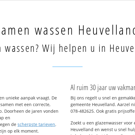
Ramen wassen Heuvellan
 wassen? Wij helpen u in Heuve
Al ruim 30 jaar uw vakma
en unieke aanpak vraagt. De
Bij ons regelt u snel en gemakk
– samen met een correcte,
gemeente Heuvelland. Aarzel ni
op. Doorheen de jaren vonden
078-482625. Ook gratis prijsoffe
ap en
Zoekt u een glazenwasser voor
tegen de
scherpste tarieven
.
Heuvelland en wenst u snel hul
 zijn op elk moment.