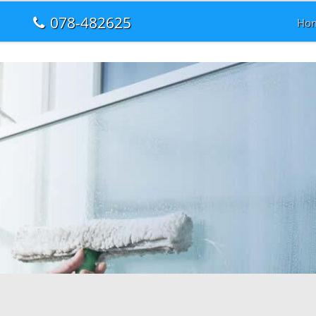
078-482625
Ho