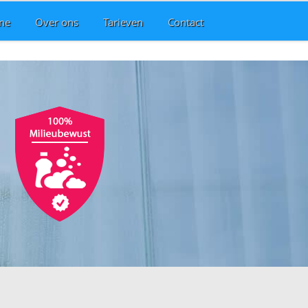
me
Over ons
Tarieven
Contact