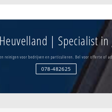
ek
Ieperhoek
Noordhoek - 
Kemmel-centrum
Westouter-d
ille
Lange dreef - boescheepsestr.
Wijtschate-d
Lindenhoek
Wulvergem-
oeken
Loker-dorp
Zavelaar - b
Heuvelland | Specialist in
Middelhoek - kruisstraathoek -
Zwarteberg 
kroonaardhoek
Zwartemole
Monteberg
Nieuwkerke - dorp
n reinigen voor bedrijven en particulieren. Bel voor offerte of ad
Noordhoek
078-482625