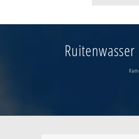
Basseie - oostho
Brabant
De klijte - rozenh
De klijte-dorp
De seule - de br
Ruitenwasser 
Dranouter-dorp
Galooie
Hille
Hooghof
Rame