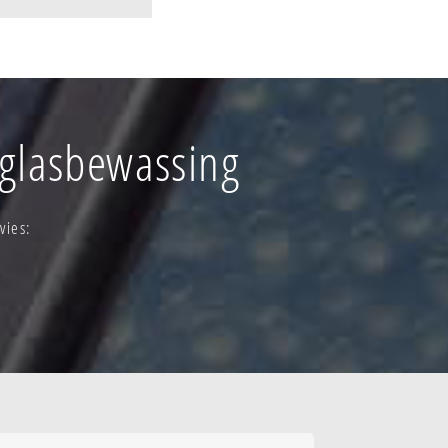
korte pijp
orp
orp
dorp
ruloze
 glasbewassing
- rodeberg
n
vies: