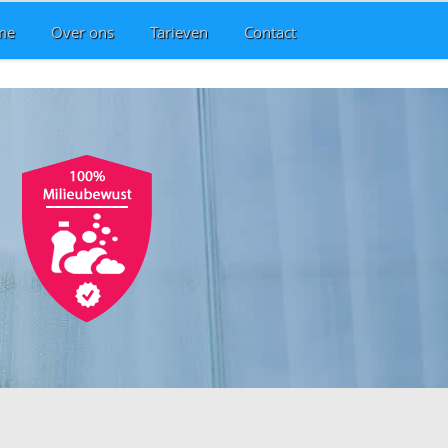
me
Over ons
Tarieven
Contact