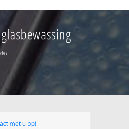
verspreide
 glasbewassing
ne-houtem-kern
-houtem-versp.bew.
vies:
act met u op!