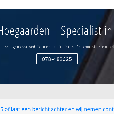
Hoksem - kumtich
Outgaarden-
Meldert-kern
bewoning
Meldert-verspreide bewoning
Pesteveld
Nerm-kern
Rommersom
Hoegaarden | Specialist in
trum
Nerm-verspreide bewoning
Sint-katelij
St.katelijne
n reinigen voor bedrijven en particulieren. Bel voor offerte of ad
078-482625
 of laat een bericht achter en wij nemen cont