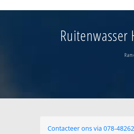
Bost
Dievendaal
Elst
Goetsenhoven
Ruitenwasser 
Hoegaarden-cen
Rame
Contacteer ons via 078-482625