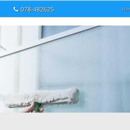
078-482625
Ho