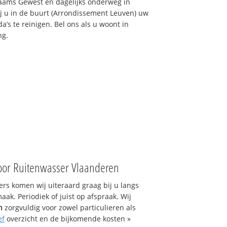
laams Gewest en dagelijks onderweg in
j u in de buurt (Arrondissement Leuven) uw
’s te reinigen. Bel ons als u woont in
ng.
oor Ruitenwasser Vlaanderen
s komen wij uiteraard graag bij u langs
ak. Periodiek of juist op afspraak. Wij
n
zorgvuldig voor zowel particulieren als
ef
overzicht en de bijkomende kosten »