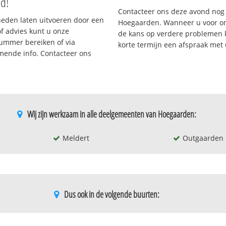
nd!
Contacteer ons deze avond nog
eden laten uitvoeren door een
Hoegaarden. Wanneer u voor on
/of advies kunt u onze
de kans op verdere problemen kl
nummer bereiken of via
korte termijn een afspraak met
omende info. Contacteer ons
Wij zijn werkzaam in alle deelgemeenten van Hoegaarden:
Meldert
Outgaarden
Dus ook in de volgende buurten:
Hoksem - hoegaarden
Outgaarden-