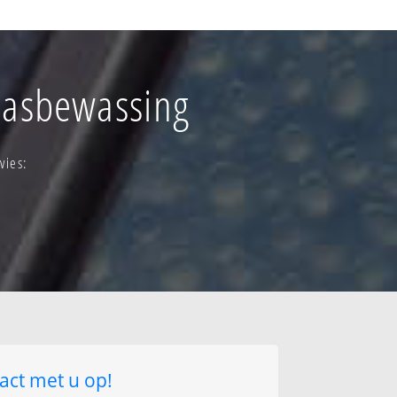
anaarden
glasbewassing
ken
vies:
act met u op!