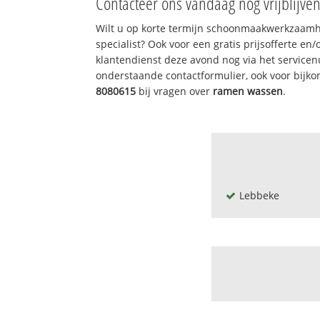
Contacteer ons vandaag nog vrijblijve
Wilt u op korte termijn schoonmaakwerkzaamh
specialist? Ook voor een gratis prijsofferte en
klantendienst deze avond nog via het service
onderstaande contactformulier, ook voor bijk
8080615
bij vragen over
ramen wassen
.
Lebbeke
't hoeksken