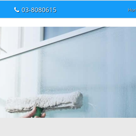
03-8080615
Ho