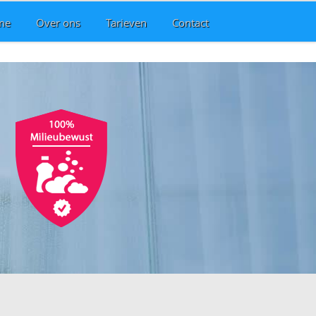
me
Over ons
Tarieven
Contact