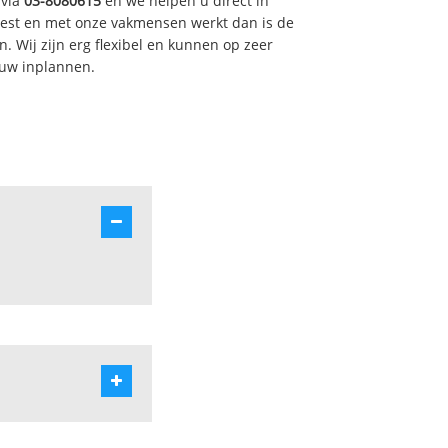
 via
03-8080615
en we helpen u direct in
iest en met onze vakmensen werkt dan is de
. Wij zijn erg flexibel en kunnen op zeer
 uw inplannen.
taarde -heide