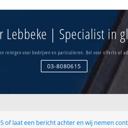
Hoge brug
Pasbeek - h
Kazernekens
Royen
n
Klei
Stationswijk
Klein gent - vlaamse staak
Wieze-kern
 Lebbeke | Specialist in 
Lebbeke-centrum
Wijk kapelle
Lebbeke-verspreide bewoning
Minnestraat
n reinigen voor bedrijven en particulieren. Bel voor offerte of ad
03-8080615
 of laat een bericht achter en wij nemen cont