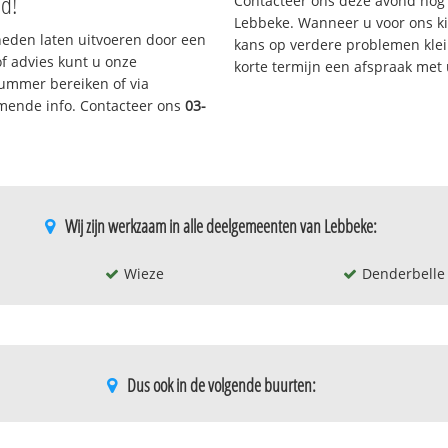
nd!
Contacteer ons deze avond nog
Lebbeke. Wanneer u voor ons k
eden laten uitvoeren door een
kans op verdere problemen klein
/of advies kunt u onze
korte termijn een afspraak met
nummer bereiken of via
omende info. Contacteer ons
03-
Wij zijn werkzaam in alle deelgemeenten van Lebbeke:
Wieze
Denderbelle
Dus ook in de volgende buurten:
Hof ter hert
Oude god-po