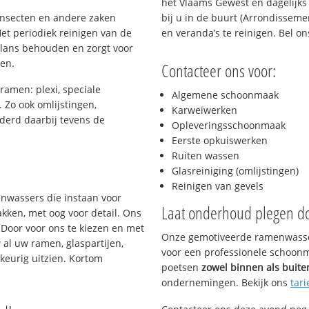
het Vlaams Gewest en dagelijks
 insecten en andere zaken
bij u in de buurt (Arrondissem
et periodiek reinigen van de
en veranda’s te reinigen. Bel o
glans behouden en zorgt voor
gen.
Contacteer ons voor:
ramen: plexi, speciale
Algemene schoonmaak
. Zo ook omlijstingen,
Karweiwerken
derd daarbij tevens de
Opleveringsschoonmaak
Eerste opkuiswerken
Ruiten wassen
s
Glasreiniging (omlijstingen)
Reinigen van gevels
enwassers die instaan voor
Laat onderhoud plegen d
kken, met oog voor detail. Ons
 Door voor ons te kiezen en met
Onze gemotiveerde ramenwasser
al uw ramen, glaspartijen,
voor een professionele schoonma
keurig uitzien. Kortom
poetsen
zowel binnen als buite
ondernemingen. Bekijk ons
tari