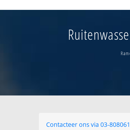
Brabantse beek
Broek
Denderbelle-ker
Dries - fonteintje
Ruitenwasser
Fockelstraat
Fortstraat
Heizijde
Rame
Contacteer ons via 03-8080615