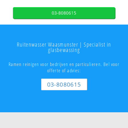
03-8080615
Ruitenwasser Waasmunster | Specialist in
glasbewassing
Ramen reinigen voor bedrijven en particulieren. Bel voor
offerte of advies:
03-8080615