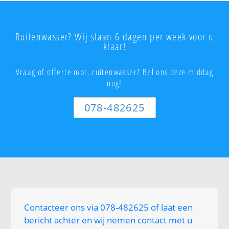
Ruitenwasser? Wij staan 6 dagen per week voor u
klaar!
Vraag of offerte mbt. ruitenwasser? Bel ons deze middag
nog!
078-482625
Contacteer ons via 078-482625 of laat een
bericht achter en wij nemen contact met u