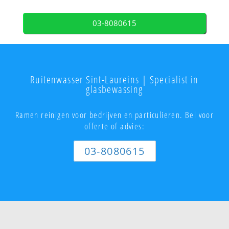
03-8080615
Ruitenwasser Sint-Laureins | Specialist in
glasbewassing
Ramen reinigen voor bedrijven en particulieren. Bel voor
offerte of advies:
03-8080615