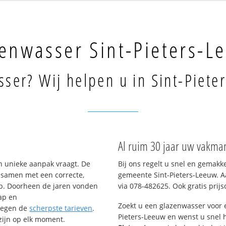
enwasser Sint-Pieters-L
ser? Wij helpen u in Sint-Piete
Al ruim 30 jaar uw vakman
n unieke aanpak vraagt. De
Bij ons regelt u snel en gemakk
– samen met een correcte,
gemeente Sint-Pieters-Leeuw. A
op. Doorheen de jaren vonden
via 078-482625. Ook gratis prijso
ap en
Zoekt u een glazenwasser voor
tegen de
scherpste tarieven
.
Pieters-Leeuw en wenst u snel 
 zijn op elk moment.