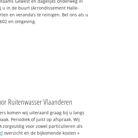
 Vlaams Gewest en dagelijks onderweg in
j u in de buurt (Arrondissement Halle-
ten en veranda’s te reinigen. Bel ons als u
1602 en omgeving.
oor Ruitenwasser Vlaanderen
s komen wij uiteraard graag bij u langs
ak. Periodiek of juist op afspraak. Wij
n
zorgvuldig voor zowel particulieren als
ef
overzicht en de bijkomende kosten »