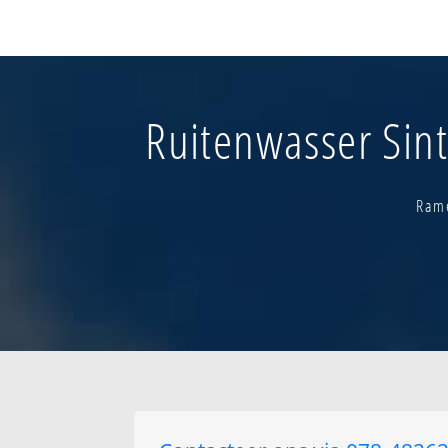
Brukom
Kapelleveld
Klein bijgaarden
Negenmanneke -
o.
Ruitenwasser Sint
Negenmanneke -
w.
Negenmanneke-v
Nieuwenhoven
Rame
Oudenaken-kern