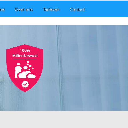
me
Over ons
Tarieven
Contact