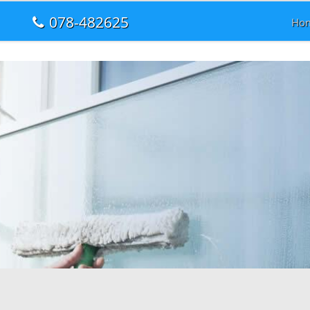
078-482625
Ho