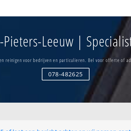
Oudenaken-verspreide
Sobroek
bewoning
Vlezenbeek-
Rattendaal
bewoning
stw.op bergen-
Ruisbroek nieuwe wijk
Vlezenbek-k
Ruisbroek spoorweg-west
Volsem
-Pieters-Leeuw | Specialis
stw.op bergen-
Ruisbroek-centrum
Zennevallei
Sint-laureins-berchem -
Zuun-oost
erspreide bew.
verspreide bewoning
Zuun-west
Sint-laureins-berchem-kern
n reinigen voor bedrijven en particulieren. Bel voor offerte of ad
Sint-pieters-leeuw rink-kern
078-482625