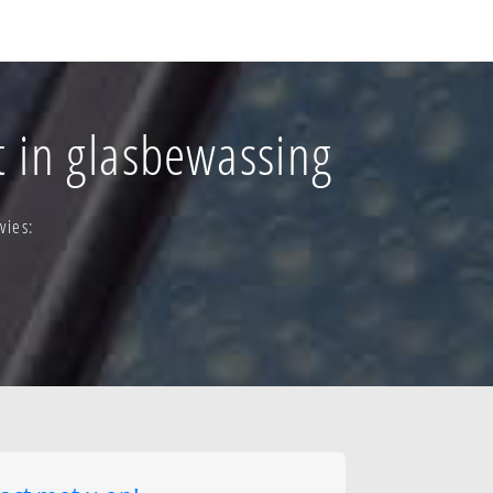
verspreide
ern
t in glasbewassing
vies: