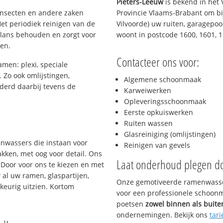
Pieters-Leeuw
is bekend in het
 insecten en andere zaken
Provincie Vlaams-Brabant om bi
et periodiek reinigen van de
Vilvoorde) uw ruiten, garagepoor
glans behouden en zorgt voor
woont in postcode 1600, 1601, 
gen.
Contacteer ons voor:
amen: plexi, speciale
. Zo ook omlijstingen,
Algemene schoonmaak
derd daarbij tevens de
Karweiwerken
Opleveringsschoonmaak
Eerste opkuiswerken
s
Ruiten wassen
Glasreiniging (omlijstingen)
enwassers die instaan voor
Reinigen van gevels
kken, met oog voor detail. Ons
Laat onderhoud plegen d
 Door voor ons te kiezen en met
al uw ramen, glaspartijen,
Onze gemotiveerde ramenwasser
keurig uitzien. Kortom
voor een professionele schoonma
poetsen
zowel binnen als buite
ondernemingen. Bekijk ons
tari